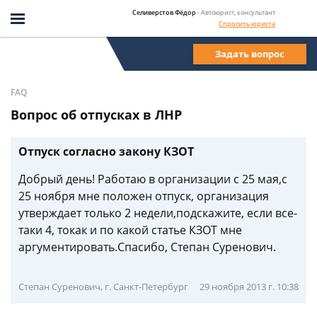
Селиверстов Фёдор
- Автоюрист, консультант
Спросить юриста
Задать вопрос
FAQ
Вопрос об отпусках в ЛНР
Отпуск согласно закону КЗОТ
Добрый день! Работаю в организации с 25 мая,с
25 ноября мне положен отпуск, организация
утверждает только 2 недели,подскажите, если все-
таки 4, токак и по какой статье КЗОТ мне
аргументировать.Спасибо, Степан Суренович.
Степан Суренович, г. Санкт-Петербург
29 ноября 2013 г. 10:38