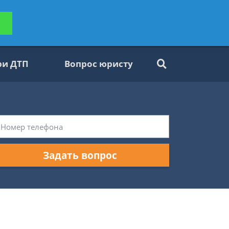
ьтацию
Задать вопрос
платно
ри ДТП
Вопрос юристу
Задать вопрос