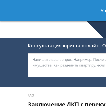
Селиверстов Фёдор
- Автоюрист, 
У 
Спросить юриста
Консультация юриста онлайн. От
FAQ
Заключение ДКП с переку