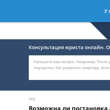
Селиверстов Фёдор
- Автоюрист, 
У 
Спросить юриста
Консультация юриста онлайн. От
FAQ
Возможна ли постановка а