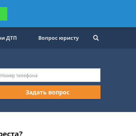
ьтацию
Задать вопрос
платно
ри ДТП
Вопрос юристу
Задать вопрос
реста?