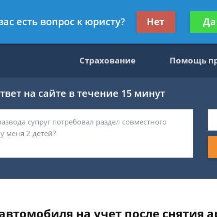
консультант
Получите консул
вас есть вопрос к юристу?
Нет
Да
бес
Страхование
Помощь п
вет на сайте в течение 15 минут
втомобиля на учет после снятия а