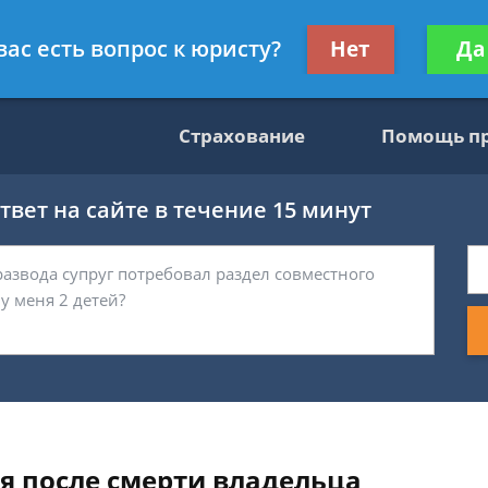
консультант
Получите консул
вас есть вопрос к юристу?
Нет
Да
бес
Страхование
Помощь п
вет на сайте в течение 15 минут
ля после смерти владельца