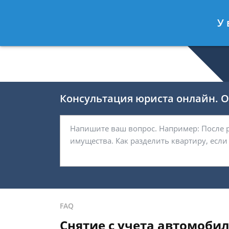
Селиверстов Фёдор
- Автоюрист, 
У 
Спросить юриста
Консультация юриста онлайн. От
FAQ
Снятие с учета автомоби