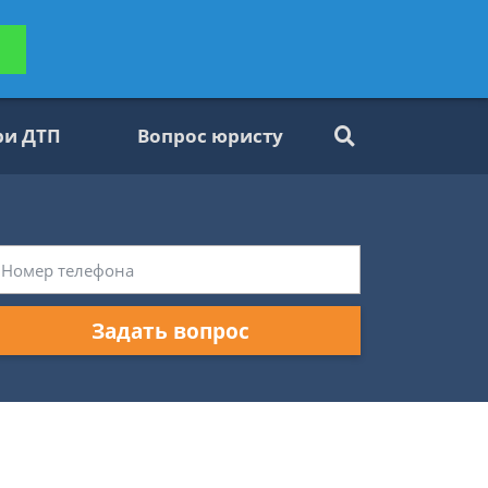
ьтацию
Задать вопрос
платно
ри ДТП
Вопрос юристу
Задать вопрос