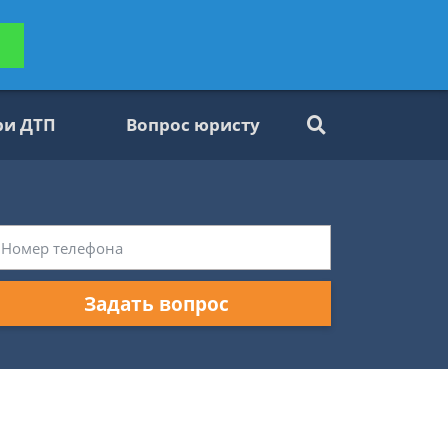
ьтацию
Задать вопрос
платно
ри ДТП
Вопрос юристу
Задать вопрос