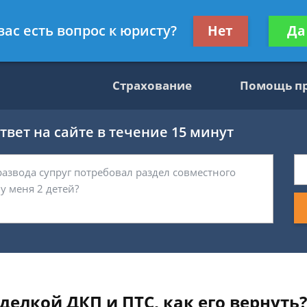
консультант
Получите консул
вас есть вопрос к юристу?
Нет
Да
бес
Страхование
Помощь п
вет на сайте в течение 15 минут
елкой ДКП и ПТС, как его вернуть?