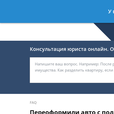
Селиверстов Фёдор
- Автоюрист, 
У 
Спросить юриста
Консультация юриста онлайн. От
FAQ
Переоформили авто с подд