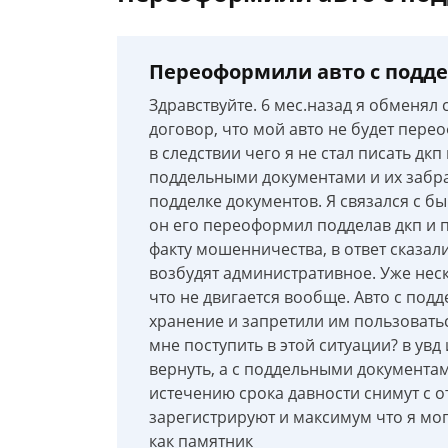
Переоформили авто с поддел
Здравствуйте. 6 мес.назад я обменял 
договор, что мой авто не будет пере
в следствии чего я не стал писать дкп
поддельными документами и их забра
подделке документов. Я связался с б
он его переоформил подделав дкп и п
факту мошенничества, в ответ сказали
возбудят административное. Уже неск
что не двигается вообще. Авто с по
хранение и запретили им пользоватьс
мне поступить в этой ситуации? в увд
вернуть, а с поддельными документами
истечению срока давности снимут с о
зарегистрируют и максимум что я могу
как памятник