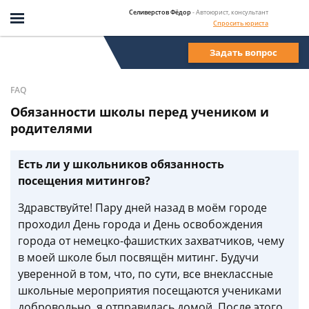
Селиверстов Фёдор
- Автоюрист, консультант
Спросить юриста
Задать вопрос
FAQ
Обязанности школы перед учеником и
родителями
Есть ли у школьников обязанность
посещения митингов?
Здравствуйте! Пару дней назад в моём городе
проходил День города и День освобождения
города от немецко-фашистких захватчиков, чему
в моей школе был посвящён митинг. Будучи
уверенной в том, что, по сути, все внеклассные
школьные мероприятия посещаются учениками
добровольно, я отправилась домой. После этого