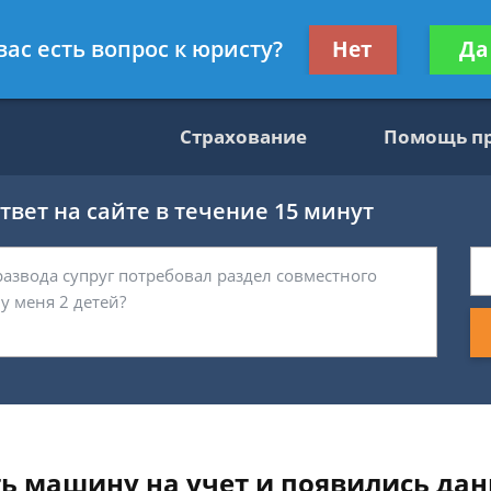
консультант
Получите консул
вас есть вопрос к юристу?
Нет
Да
бес
Страхование
Помощь п
вет на сайте в течение 15 минут
ть машину на учет и появились да