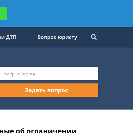
ьтацию
Задать вопрос
платно
ри ДТП
Вопрос юристу
Задать вопрос
нные об ограничении