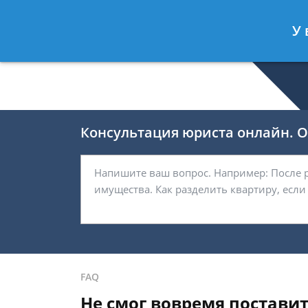
Селиверстов Фёдор
- Автоюрист, 
У 
Спросить юриста
Консультация юриста онлайн. От
FAQ
Не смог вовремя постави