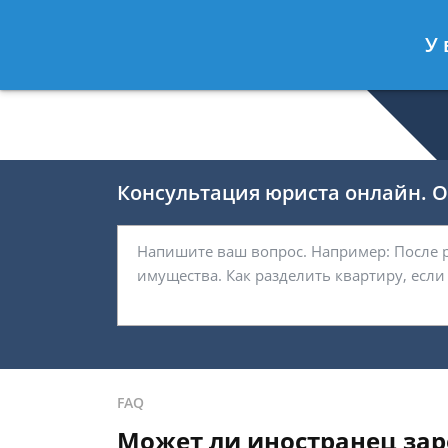
Селиверстов Фёдор
- Автоюрист, 
У 
Спросить юриста
Консультация юриста онлайн. От
FAQ
Может ли иностранец заре