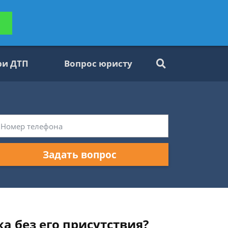
ьтацию
Задать вопрос
платно
ри ДТП
Вопрос юристу
Задать вопрос
а без его присутствия?