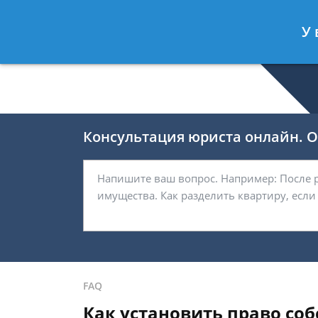
Селиверстов Фёдор
- Автоюрист, 
У 
Спросить юриста
Консультация юриста онлайн. От
FAQ
Как установить право соб