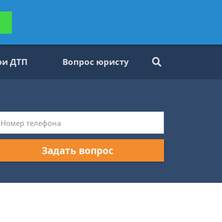
ьтацию
Задать вопрос
платно
ри ДТП
Вопрос юристу
Задать вопрос