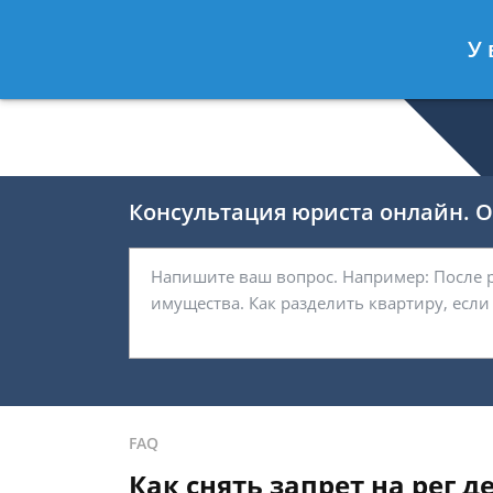
Селиверстов Фёдор
- Автоюрист, 
У 
Спросить юриста
Консультация юриста онлайн. От
FAQ
Как снять запрет на рег 