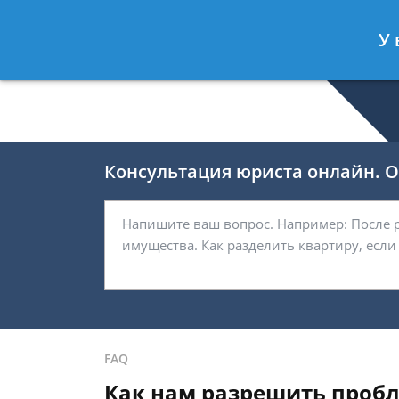
Селиверстов Фёдор
- Автоюрист, 
У 
Спросить юриста
Консультация юриста онлайн. От
FAQ
Как нам разрешить пробл