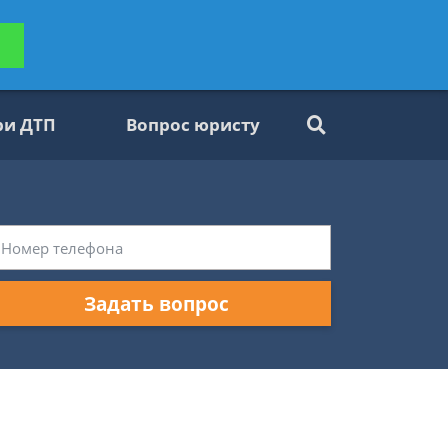
ьтацию
Задать вопрос
платно
ри ДТП
Вопрос юристу
Задать вопрос