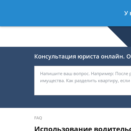
Селиверстов Фёдор
- Автоюрист, 
У 
Спросить юриста
Консультация юриста онлайн. От
FAQ
Использование водительс