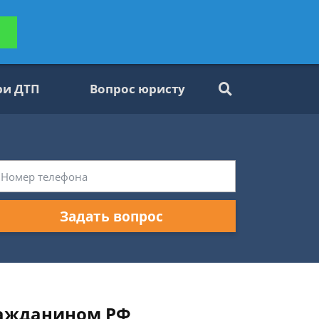
ьтацию
Задать вопрос
платно
ри ДТП
Вопрос юристу
Задать вопрос
ражданином РФ