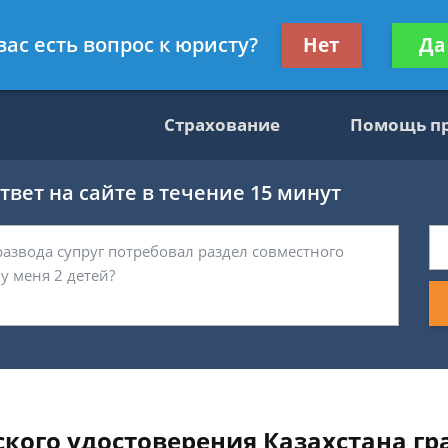
консультант
Получите консул
вас есть вопрос к юристу?
Нет
Да
бес
Страхование
Помощь п
вет на сайте в течение 15 минут
кого удостоверения Казахстана г