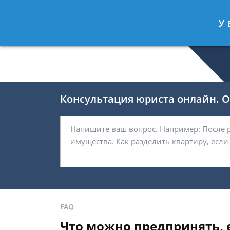
Селиверстов Фёдор
- Автоюрист, 
У 
Спросить юриста
Консультация юриста онлайн. От
FAQ
Что можно предпринять, е