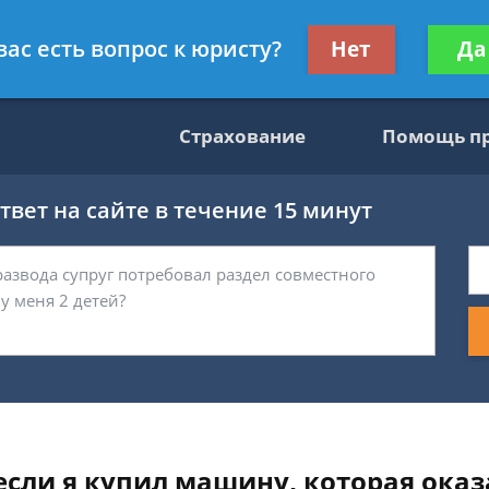
консультант
Получите консул
вас есть вопрос к юристу?
Нет
Да
бес
Страхование
Помощь п
вет на сайте в течение 15 минут
сли я купил машину, которая оказа