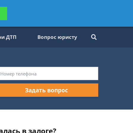
ьтацию
Задать вопрос
платно
ри ДТП
Вопрос юристу
Задать вопрос
лась в залоге?